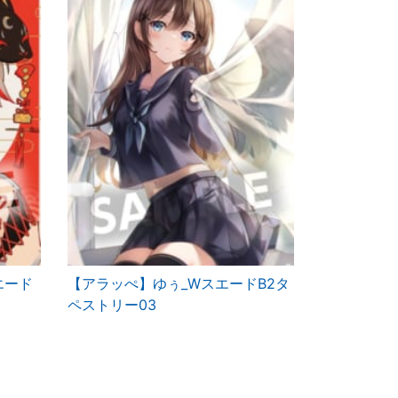
エード
【アラッぺ】ゆぅ_WスエードB2タ
ペストリー03