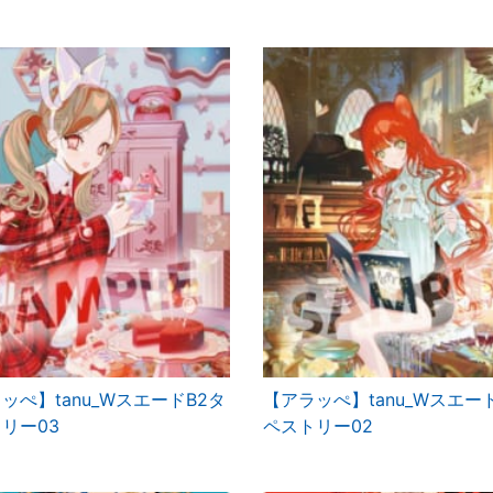
ッぺ】tanu_WスエードB2タ
【アラッぺ】tanu_Wスエー
リー03
ペストリー02