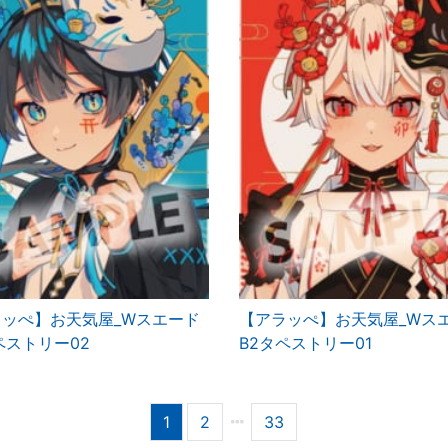
ラッぺ】お天気屋_Wスエード
【アラッぺ】お天気屋_Wス
ペストリー02
B2タペストリー01
1
2
33