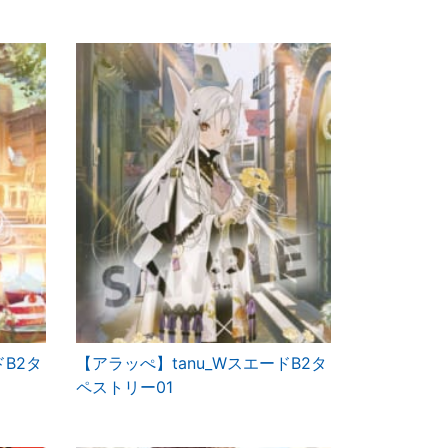
ドB2タ
【アラッぺ】tanu_WスエードB2タ
ペストリー01