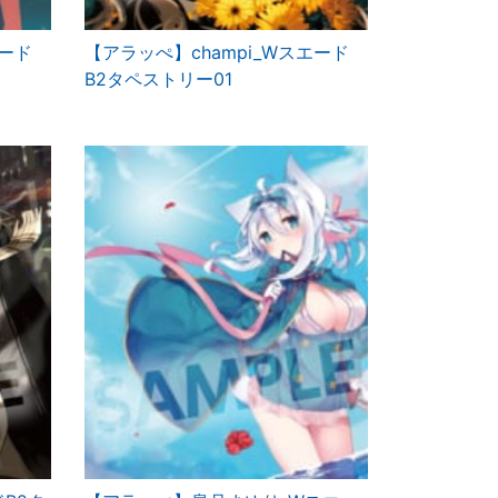
エード
【アラッぺ】champi_Wスエード
B2タペストリー01