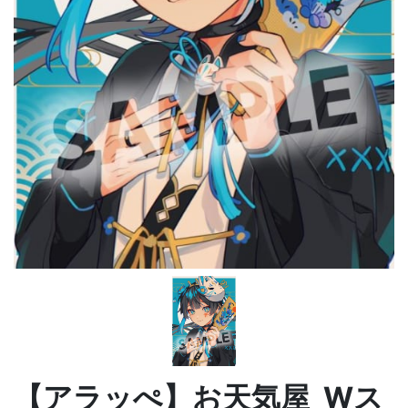
【アラッぺ】お天気屋_Wス