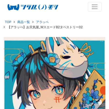
TOP
商品一覧
アラッペ
【アラッぺ】お天気屋_WスエードB2タペストリー02