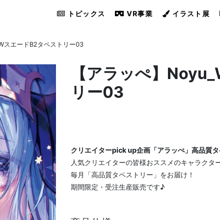
トピックス
VR事業
イラスト展
_WスエードB2タペストリー03
【アラッぺ】Noyu
リー03
クリエイターpick up企画「アラッぺ」高品質
人気クリエイターの皆様おススメのキャラクタ
毎月「高品質タペストリー」をお届け！
期間限定・受注生産販売です♪