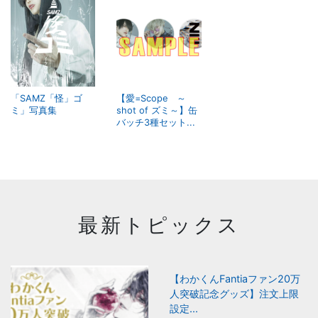
「SAMZ「怪」ゴ
【愛=Scope ～
ミ」写真集
shot of ズミ～】缶
バッチ3種セット...
最新トピックス
【わかくんFantiaファン20万
人突破記念グッズ】注文上限
設定...