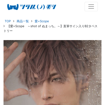
TOP
商品一覧
愛=Scope
【愛=Scope ～shot of ぬまっち。～】直筆サイン入りB2タペス
トリー