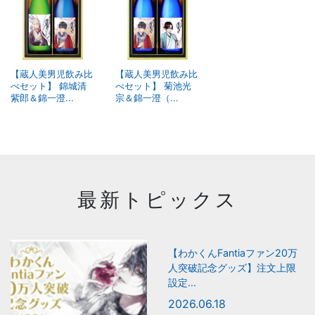
【蔵人美男児飲み比
【蔵人美男児飲み比
べセット】 錦城清
べセット】 菊池光
紫郎＆錦一澄...
宗＆錦一澄（...
最新トピックス
【わかくんFantiaファン20万
人突破記念グッズ】注文上限
設定...
2026.06.18