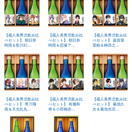
【蔵人美男児飲み比
【蔵人美男児飲み比
【蔵人美男児飲み比
べセット】 朝日奈
べセット】 朝日奈
べセット】 嘉賀屋
時雨＆歌川幻...
時雨＆恋塚ア...
雷銘＆柳昴之...
【蔵人美男児飲み比
【蔵人美男児飲み比
【蔵人美男児飲み比
べセット】 帯刀飛
べセット】 有働和
べセット】 菊池久
燕＆天光乱丸...
寿＆小田桐赤...
次＆菊池光宗...