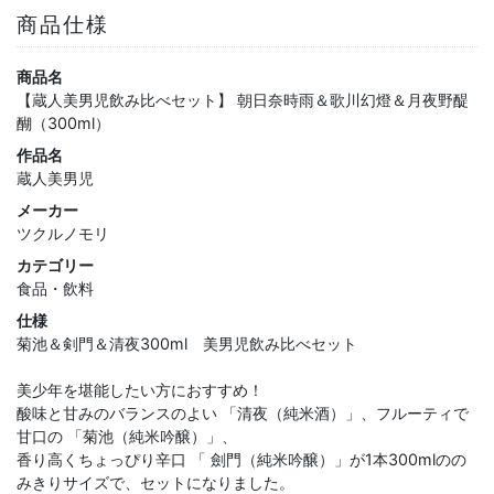
商品仕様
商品名
【蔵人美男児飲み比べセット】 朝日奈時雨＆歌川幻燈＆月夜野醍
醐（300ml）
作品名
蔵人美男児
メーカー
ツクルノモリ
カテゴリー
食品・飲料
仕様
菊池＆剣門＆清夜300ml 美男児飲み比べセット
美少年を堪能したい方におすすめ！
酸味と甘みのバランスのよい 「清夜（純米酒）」、フルーティで
甘口の 「菊池（純米吟醸）」、
香り高くちょっぴり辛口 「 劍門（純米吟醸）」が1本300mlのの
みきりサイズで、セットになりました。