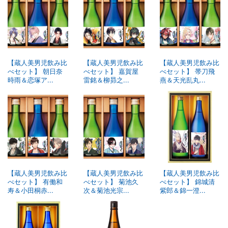
【蔵人美男児飲み比
【蔵人美男児飲み比
【蔵人美男児飲み比
べセット】 朝日奈
べセット】 嘉賀屋
べセット】 帯刀飛
時雨＆恋塚ア...
雷銘＆柳昴之...
燕＆天光乱丸...
【蔵人美男児飲み比
【蔵人美男児飲み比
【蔵人美男児飲み比
べセット】 有働和
べセット】 菊池久
べセット】 錦城清
寿＆小田桐赤...
次＆菊池光宗...
紫郎＆錦一澄...