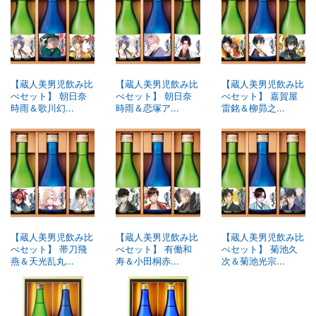
【蔵人美男児飲み比
【蔵人美男児飲み比
【蔵人美男児飲み比
べセット】 朝日奈
べセット】 朝日奈
べセット】 嘉賀屋
時雨＆歌川幻...
時雨＆恋塚ア...
雷銘＆柳昴之...
【蔵人美男児飲み比
【蔵人美男児飲み比
【蔵人美男児飲み比
べセット】 帯刀飛
べセット】 有働和
べセット】 菊池久
燕＆天光乱丸...
寿＆小田桐赤...
次＆菊池光宗...