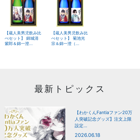
【蔵人美男児飲み比
【蔵人美男児飲み比
べセット】 錦城清
べセット】 菊池光
紫郎＆錦一澄...
宗＆錦一澄（...
最新トピックス
【わかくんFantiaファン20万
人突破記念グッズ】注文上限
設定...
2026.06.18