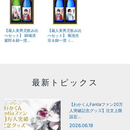
【蔵人美男児飲み比
【蔵人美男児飲み比
べセット】 錦城清
べセット】 菊池光
紫郎＆錦一澄...
宗＆錦一澄（...
最新トピックス
【わかくんFantiaファン20万
人突破記念グッズ】注文上限
設定...
2026.06.18