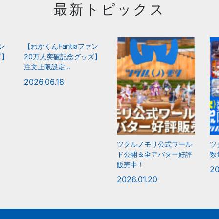
最新トピックス
ァン
【わかくんFantiaファン
ズ】
20万人突破記念グッズ】
注文上限設定...
2026.06.18
ツクルノモリ公式ワール
ツ
ド公開＆全アバター好評
数
販売中！
20
2026.01.20