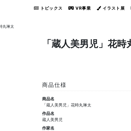
トピックス
VR事業
イラスト展
時丸琳太
「蔵人美男児」花時
商品仕様
商品名
「蔵人美男児」花時丸琳太
作品名
蔵人美男児
作家名