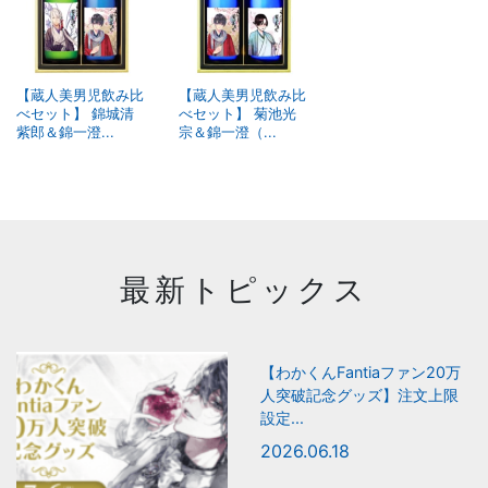
【蔵人美男児飲み比
【蔵人美男児飲み比
べセット】 錦城清
べセット】 菊池光
紫郎＆錦一澄...
宗＆錦一澄（...
最新トピックス
【わかくんFantiaファン20万
人突破記念グッズ】注文上限
設定...
2026.06.18