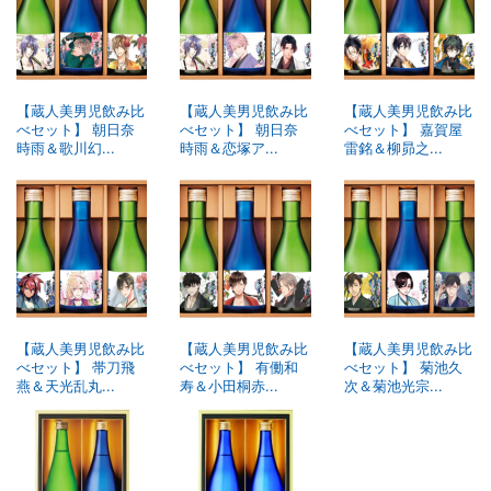
【蔵人美男児飲み比
【蔵人美男児飲み比
【蔵人美男児飲み比
べセット】 朝日奈
べセット】 朝日奈
べセット】 嘉賀屋
時雨＆歌川幻...
時雨＆恋塚ア...
雷銘＆柳昴之...
【蔵人美男児飲み比
【蔵人美男児飲み比
【蔵人美男児飲み比
べセット】 帯刀飛
べセット】 有働和
べセット】 菊池久
燕＆天光乱丸...
寿＆小田桐赤...
次＆菊池光宗...