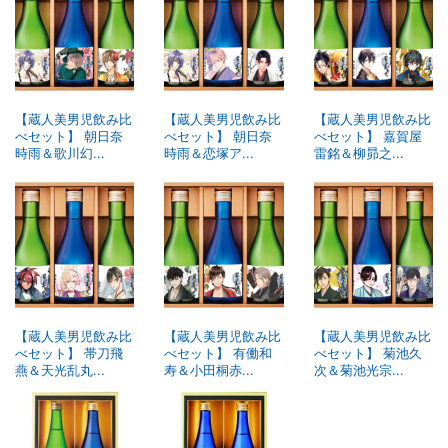
【蔵人美男児飲み比
【蔵人美男児飲み比
【蔵人美男児飲み比
べセット】 朝日奈
べセット】 朝日奈
べセット】 嘉賀屋
時雨＆歌川幻...
時雨＆恋塚ア...
雷銘＆柳昴之...
【蔵人美男児飲み比
【蔵人美男児飲み比
【蔵人美男児飲み比
べセット】 帯刀飛
べセット】 有働和
べセット】 菊池久
燕＆天光乱丸...
寿＆小田桐赤...
次＆菊池光宗...