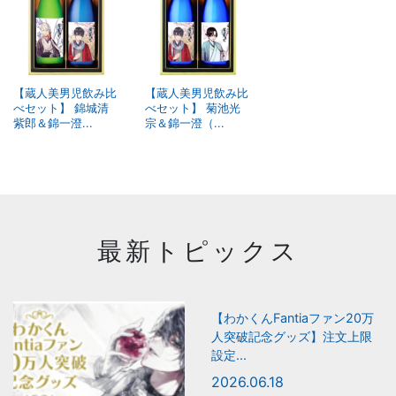
【蔵人美男児飲み比
【蔵人美男児飲み比
べセット】 錦城清
べセット】 菊池光
紫郎＆錦一澄...
宗＆錦一澄（...
最新トピックス
【わかくんFantiaファン20万
人突破記念グッズ】注文上限
設定...
2026.06.18