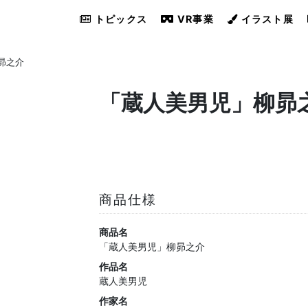
トピックス
VR事業
イラスト展
昴之介
「蔵人美男児」柳昴
商品仕様
商品名
「蔵人美男児」柳昴之介
作品名
蔵人美男児
作家名