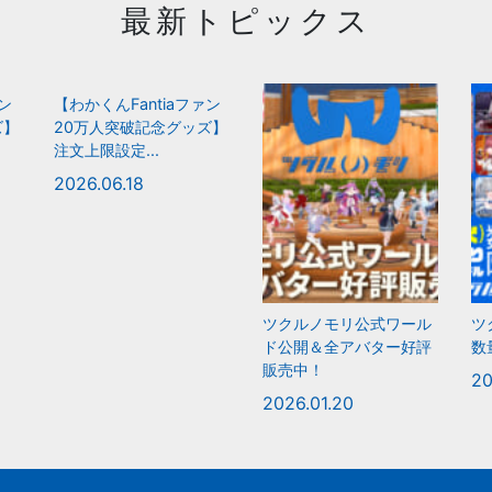
最新トピックス
ァン
【わかくんFantiaファン
ズ】
20万人突破記念グッズ】
注文上限設定...
2026.06.18
ツクルノモリ公式ワール
ツ
ド公開＆全アバター好評
数
販売中！
20
2026.01.20