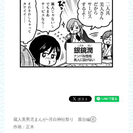
蔵人美男児まんが–月白神社祭り 屋台編⑥
作画：正木