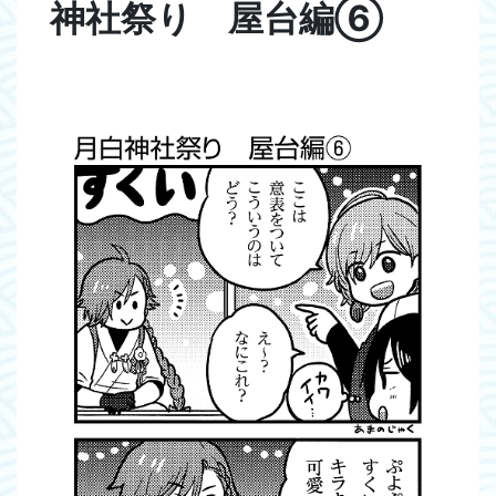
神社祭り 屋台編⑥