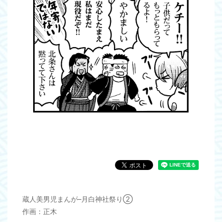
蔵人美男児まんが–月白神社祭り②
作画：正木