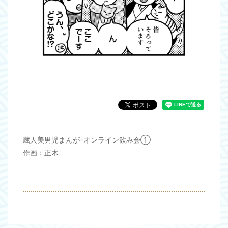
蔵人美男児まんが–オンライン飲み会①
作画：正木