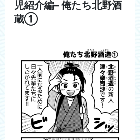
児紹介編– 俺たち北野酒
蔵①