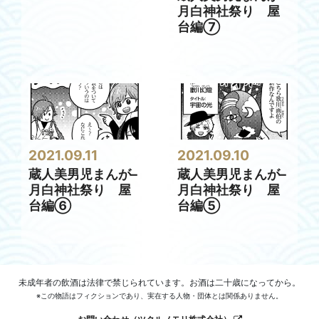
月白神社祭り 屋
台編⑦
2021.09.11
2021.09.10
蔵人美男児まんが–
蔵人美男児まんが–
月白神社祭り 屋
月白神社祭り 屋
台編⑥
台編⑤
未成年者の飲酒は法律で禁じられています。お酒は二十歳になってから。
※この物語はフィクションであり、実在する人物・団体とは関係ありません。