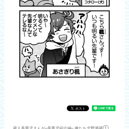
蔵人美男児まんが–美男児紹介編– 俺たち北野酒蔵①