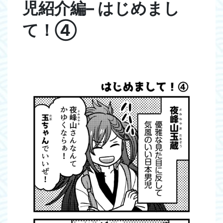
児紹介編– はじめまし
て！④