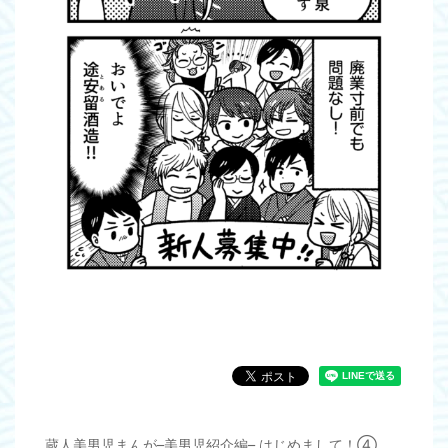
蔵人美男児まんが–美男児紹介編– はじめまして！④