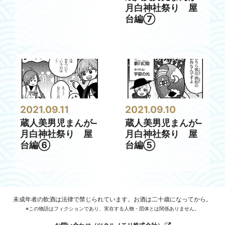
月白神社祭り 屋
台編⑦
2021.09.11
2021.09.10
蔵人美男児まんが–
蔵人美男児まんが–
月白神社祭り 屋
月白神社祭り 屋
台編⑥
台編⑤
未成年者の飲酒は法律で禁じられています。お酒は二十歳になってから。
※この物語はフィクションであり、実在する人物・団体とは関係ありません。