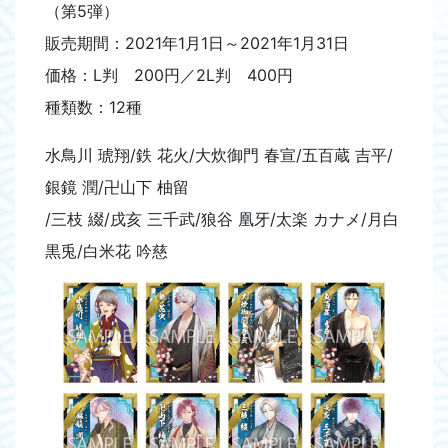
（第5弾）
販売期間：2021年1月1日～2021年1月31日
価格：L判 200円／2L判 400円
種類数：12種
水鳥川 琥翔/鉄 花火/大炊御門 春宣/五百蔵 吉平/
銀鏡 潤/卍山下 柚留
/三枝 綴/戌亥 三千武/狼谷 凰牙/太楽 カナメ/月白
黒兎/白米花 吟慈