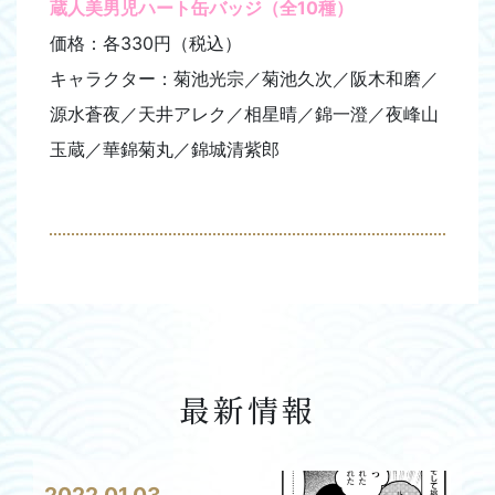
蔵人美男児ハート缶バッジ（全10種）
価格：各330円（税込）
キャラクター：菊池光宗／菊池久次／阪木和磨／
源水蒼夜／天井アレク／相星晴／錦一澄／夜峰山
玉蔵／華錦菊丸／錦城清紫郎
最新情報