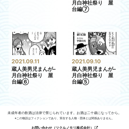
月白神社祭り 屋
台編⑦
2021.09.11
2021.09.10
蔵人美男児まんが–
蔵人美男児まんが–
月白神社祭り 屋
月白神社祭り 屋
台編⑥
台編⑤
未成年者の飲酒は法律で禁じられています。お酒は二十歳になってから。
※この物語はフィクションであり、実在する人物・団体とは関係ありません。
お問い合わせ（ツクルノモリ株式会社）