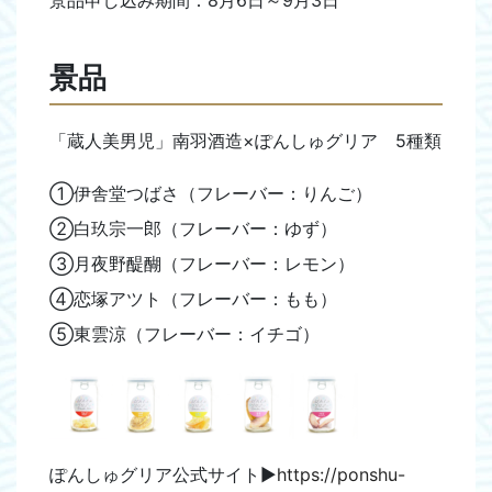
景品申し込み期間：8月6日～9月3日
景品
「蔵人美男児」南羽酒造×ぽんしゅグリア 5種類
①伊舎堂つばさ（フレーバー：りんご）
②白玖宗一郎（フレーバー：ゆず）
③月夜野醍醐（フレーバー：レモン）
④恋塚アツト（フレーバー：もも）
⑤東雲涼（フレーバー：イチゴ）
ぽんしゅグリア公式サイト▶︎
https://ponshu-