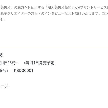
人美男児」の魅力をお伝えする「蔵人美男児新聞」がeプリントサービス
や豪華クリエイターの方々へのインタビューなどお届けいたします。コ
ませ。
聞
月1日15時～ ※毎月1日発売予定
）：KBD00001
ページ