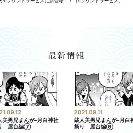
がeプリントサービスに新登場！！（eプリントサービス）
最新情報
21.09.12
2021.09.11
人美男児まんが–月白神社
蔵人美男児まんが–月白
り 屋台編⑦
祭り 屋台編⑥