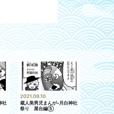
2021.09.10
神社
蔵人美男児まんが–月白神社
祭り 屋台編⑤