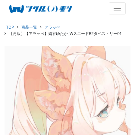
TOP
商品一覧
アラッペ
【再販】【アラッぺ】絹谷ゆたか_WスエードB2タペストリー01