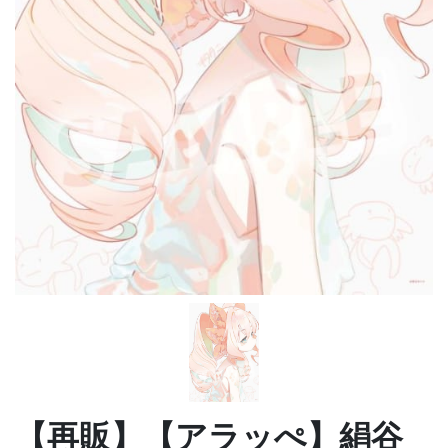
【再販】【アラッぺ】絹谷