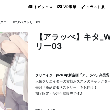
トピックス
VR事業
イラスト展
スエードB2タペストリー03
【アラッぺ】キタ_
リー03
クリエイターpick up新企画「アラッぺ」高品
人気クリエイターの皆様おススメのキャラクタ
毎月「高品質タペストリー」をお届け！
期間限定・受注生産販売です♪