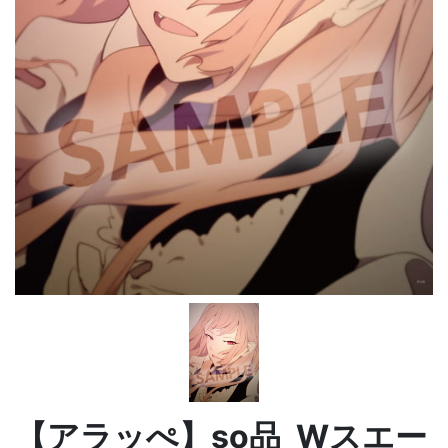
【アラッぺ】so品_Wスエー