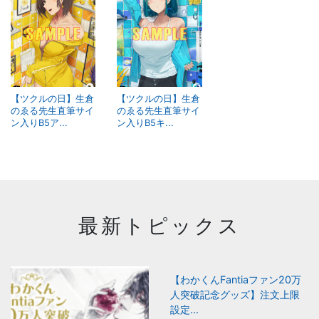
【ツクルの日】生倉
【ツクルの日】生倉
のゑる先生直筆サイ
のゑる先生直筆サイ
ン入りB5ア...
ン入りB5キ...
最新トピックス
【わかくんFantiaファン20万
人突破記念グッズ】注文上限
設定...