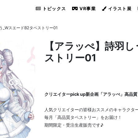
トピックス
VR事業
イラスト展
_WスエードB2タペストリー01
【アラッぺ】詩羽し
ストリー01
クリエイターpick up新企画「アラッぺ」高品
人気クリエイターの皆様おススメのキャラクタ
毎月「高品質タペストリー」をお届け！
期間限定・受注生産販売です♪