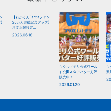
ァン
【わかくんFantiaファン
ズ】
20万人突破記念グッズ】
注文上限設定...
2026.06.18
ツクルノモリ公式ワール
ツ
ド公開＆全アバター好評
数
販売中！
20
2026.01.20