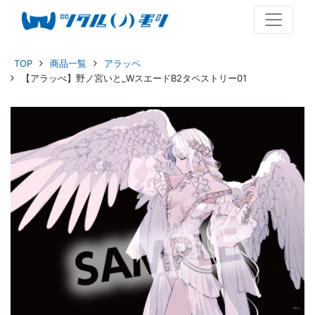
TOP
商品一覧
アラッペ
【アラッぺ】野ノ宮いと_WスエードB2タペストリー01