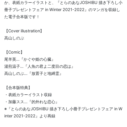
か、表紙カラーイラストと、『とらのあなJOSHIBU 描き下ろし小
冊子プレゼントフェア in Winter 2021-2022』のマンガを収録し
た電子合本版です！
【Cover illustration】
高山しのぶ
【Comic】
尾羊英…『かぐや姫の心臓』
湯煎温子…『人魚の君よ二度目の恋は』
高山しのぶ…『放置子と地縛霊』
【合本版特典】
・表紙カラーイラスト収録
・加藤スス…『的外れな恋心』
※『とらのあなJOSHIBU 描き下ろし小冊子プレゼントフェア in W
inter 2021-2022』より再録