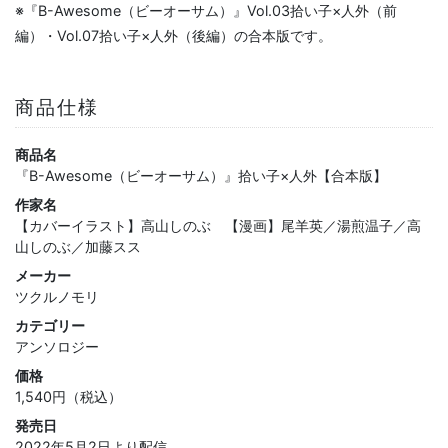
※『B-Awesome（ビーオーサム）』Vol.03拾い子×人外（前
編）・Vol.07拾い子×人外（後編）の合本版です。
商品仕様
商品名
『B-Awesome（ビーオーサム）』拾い子×人外【合本版】
作家名
【カバーイラスト】高山しのぶ 【漫画】尾羊英／湯煎温子／高
山しのぶ／加藤スス
メーカー
ツクルノモリ
カテゴリー
アンソロジー
価格
1,540円（税込）
発売日
2022年5月2日より配信