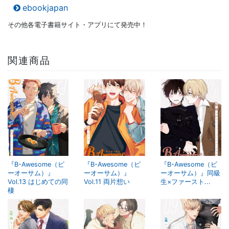
ebookjapan
その他各電子書籍サイト・アプリにて発売中！
関連商品
『B-Awesome（ビ
『B-Awesome（ビ
『B-Awesome（ビ
ーオーサム）』
ーオーサム）』
ーオーサム）』同級
Vol.13 はじめての同
Vol.11 両片想い
生×ファースト...
棲