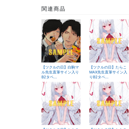
関連商品
【ツクルの日】白駒マ
【ツクルの日】たらこ
ル先生直筆サイン入り
MAX先生直筆サイン入
B2タペ...
りB2タペ...