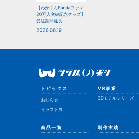
【わかくんFantiaファン
20万人突破記念グッズ】
受注期間延長...
2026.06.19
トピックス
VR事業
3Dモデルシリーズ
お知らせ
イラスト展
商品一覧
制作実績