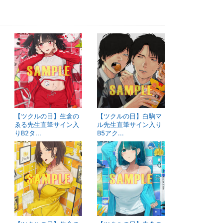
【ツクルの日】生倉の
【ツクルの日】白駒マ
ゑる先生直筆サイン入
ル先生直筆サイン入り
りB2タ...
B5アク...