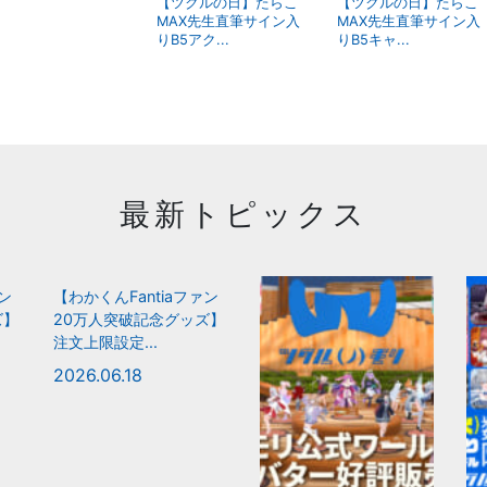
【ツクルの日】たらこ
【ツクルの日】たらこ
MAX先生直筆サイン入
MAX先生直筆サイン入
りB5アク...
りB5キャ...
最新トピックス
ァン
【わかくんFantiaファン
ズ】
20万人突破記念グッズ】
注文上限設定...
2026.06.18