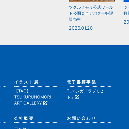
ツクルノモリ公式ワール
ツ
ド公開＆全アバター好評
数
販売中！
20
2026.01.20
イラスト展
電子書籍事業
【TAG】
TLマンガ「ラブモヒー
TSUKURUNOMORI
ト」
ART GALLERY
会社概要
お問い合わせ
アクセス