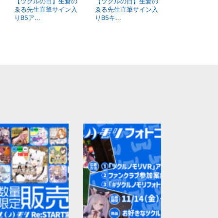
【ツクルの日】生倉の
【ツクルの日】生倉の
ゑる先生直筆サイン入
ゑる先生直筆サイン入
りB5ア...
りB5キ...