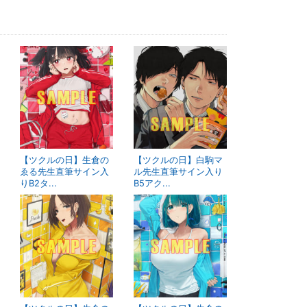
【ツクルの日】生倉の
【ツクルの日】白駒マ
ゑる先生直筆サイン入
ル先生直筆サイン入り
りB2タ...
B5アク...