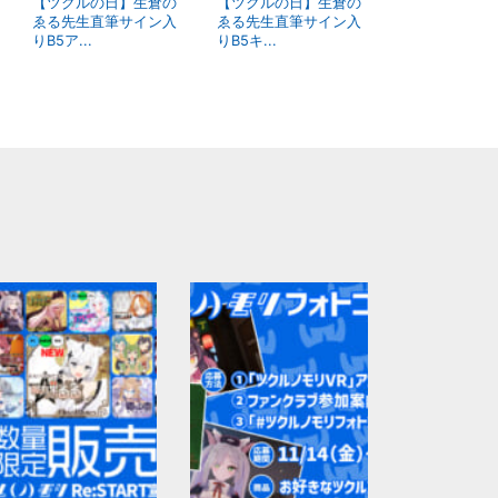
【ツクルの日】生倉の
【ツクルの日】生倉の
ゑる先生直筆サイン入
ゑる先生直筆サイン入
りB5ア...
りB5キ...