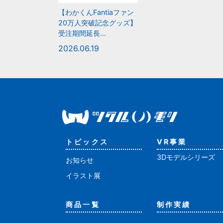
【わかくんFantiaファン
20万人突破記念グッズ】
受注期間延長...
2026.06.19
トピックス
VR事業
3Dモデルシリーズ
お知らせ
イラスト展
商品一覧
制作実績