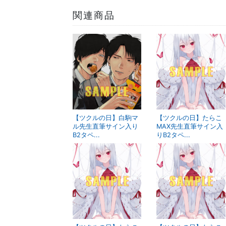
関連商品
【ツクルの日】白駒マ
【ツクルの日】たらこ
ル先生直筆サイン入り
MAX先生直筆サイン入
B2タペ...
りB2タペ...