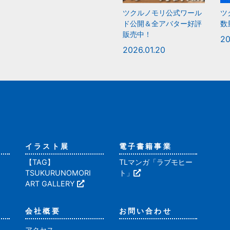
ツクルノモリ公式ワール
ツ
ド公開＆全アバター好評
数
販売中！
20
2026.01.20
イラスト展
電子書籍事業
【TAG】
TLマンガ「ラブモヒー
TSUKURUNOMORI
ト」
ART GALLERY
会社概要
お問い合わせ
アクセス