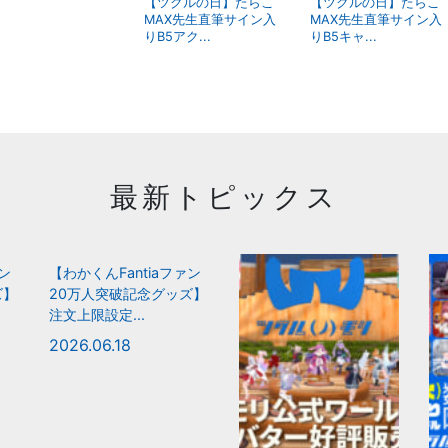
【ツクルの日】たらこ
【ツクルの日】たらこ
MAX先生直筆サイン入
MAX先生直筆サイン入
りB5アク...
りB5キャ...
最新トピックス
ァン
【わかくんFantiaファン
ズ】
20万人突破記念グッズ】
注文上限設定...
2026.06.18