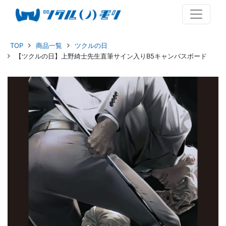
TOP
商品一覧
ツクルの日
【ツクルの日】上野綺士先生直筆サイン入りB5キャンバスボード