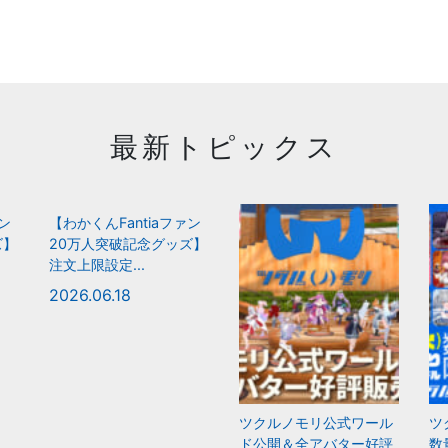
最新トピックス
ァン
【わかくんFantiaファン
ズ】
20万人突破記念グッズ】
注文上限設定...
2026.06.18
ツクルノモリ公式ワール
ツ
ド公開＆全アバター好評
数