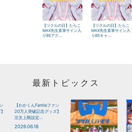
【ツクルの日】たらこ
【ツクルの日】たらこ
MAX先生直筆サイン入
MAX先生直筆サイン入
りB5アク...
りB5キャ...
最新トピックス
ァン
【わかくんFantiaファン
ズ】
20万人突破記念グッズ】
注文上限設定...
2026.06.18