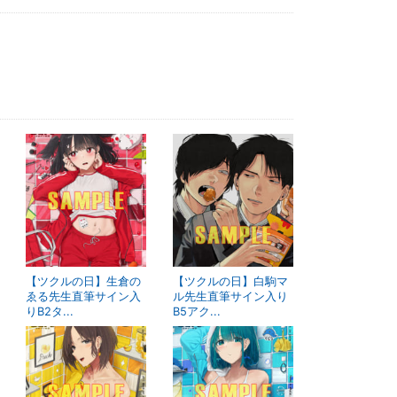
【ツクルの日】生倉の
【ツクルの日】白駒マ
ゑる先生直筆サイン入
ル先生直筆サイン入り
りB2タ...
B5アク...