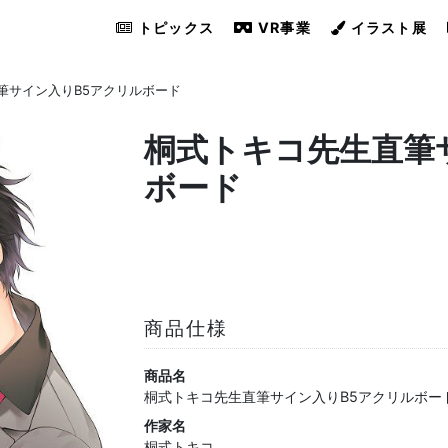
トピックス
VR事業
イラスト展
筆サイン入りB5アクリルボード
桐式トキコ先生直筆
ボード
商品仕様
商品名
桐式トキコ先生直筆サイン入りB5アクリルボー
作家名
桐式トキコ