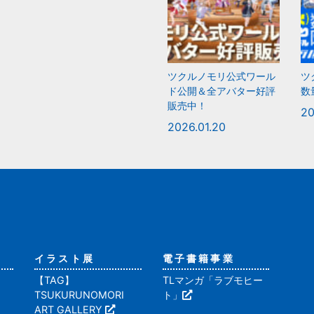
ツクルノモリ公式ワール
ツ
ド公開＆全アバター好評
数
販売中！
20
2026.01.20
イラスト展
電子書籍事業
【TAG】
TLマンガ「ラブモヒー
TSUKURUNOMORI
ト」
ART GALLERY