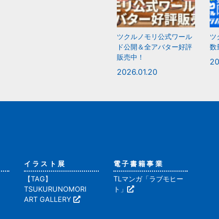
ツクルノモリ公式ワール
ツ
ド公開＆全アバター好評
数
販売中！
20
2026.01.20
イラスト展
電子書籍事業
【TAG】
TLマンガ「ラブモヒー
TSUKURUNOMORI
ト」
ART GALLERY