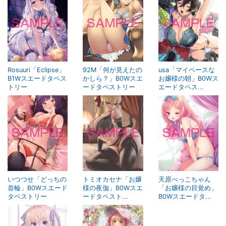
Rosuuri「Eclipse」
92M「何が見えたの
usa「マイペースな
B1Wスエードタペス
かしら？」B0Wスエ
お嬢様の朝」B0Wス
トリー
ードタペストリー
エードタペス...
いつつせ「どっちの
トミオカセナ「お嬢
天原ぺっこちゃん
首輪」B0Wスエード
様の夜伽」B0Wスエ
「お嬢様の目覚め」
タペストリー
ードタペスト...
B0Wスエードタ...