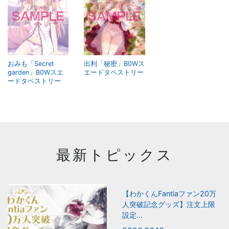
おみも「Secret
出利「秘密」B0Wス
garden」B0Wスエ
エードタペストリー
ードタペストリー
最新トピックス
【わかくんFantiaファン20万
人突破記念グッズ】注文上限
設定...