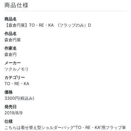
商品仕様
商品名
【森倉円展】TO・RE・KA (フラップのみ）D
作品名
森倉円展
作家名
森倉円
メーカー
ツクルノモリ
カテゴリー
TO・RE・KA
価格
3300円(税込み)
発売日
2019/8/9
仕様
こちらは着せ替え型ショルダーバッグ“TO・RE・KA”用フラップ単