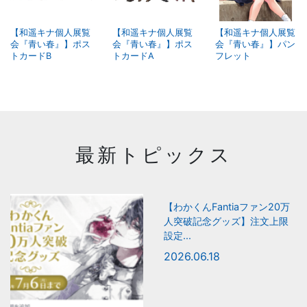
【和遥キナ個人展覧
【和遥キナ個人展覧
【和遥キナ個人展覧
会『青い春』】ポス
会『青い春』】ポス
会『青い春』】パン
トカードB
トカードA
フレット
最新トピックス
【わかくんFantiaファン20万
人突破記念グッズ】注文上限
設定...
2026.06.18