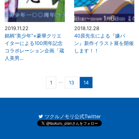
2019.11.22
2018.12.28
銘柄“美少年”×豪華クリエ
40原先生による『嫌パ
イターによる100周年記念
ン』新作イラスト展を開催
コラボレーション企画「蔵
します！！
人美男...
1
13
14
ツクルノモリ公式Twitter