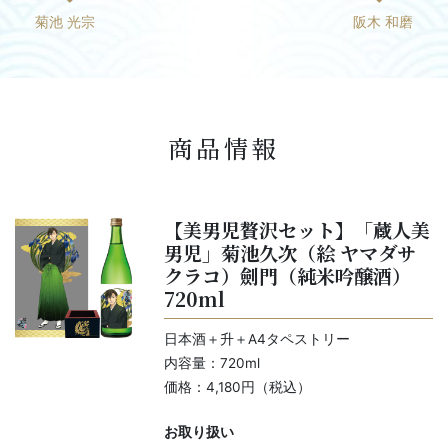
菊池 光宗
阪木 和磨
商品情報
【美男児贅沢セット】「蔵人美
男児」菊池久次（絵 ヤマダサ
クラコ）劍門（純米吟醸酒）
720ml
日本酒＋升＋A4タペストリー
内容量：720ml
価格：4,180円（税込）
お取り扱い