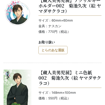
【蔵人美男児展】アクリルキー
ホルダー002 菊池久次（絵 ヤ
マダサクラコ）
サイズ：60mm×60mm
金具：ナスカン
価格：770円（税込）
お取り扱い
とらのあな通販
【蔵人美男児展】ミニ色紙
002 菊池久次（絵 ヤマダサク
ラコ）
サイズ：148mm×100mm
価格：550円（税込）