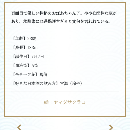
真面目で優しい性格のおばあちゃん子。やや心配性な気が
あり、幼馴染には過保護すぎると文句を言われている。
【年齢】
23歳
【身長】
183㎝
【誕生日】
7月7日
【血液型】
A型
【モチーフ花】
菖蒲
【好きな日本酒の飲み方】
常温（冷や）
絵：ヤマダサクラコ