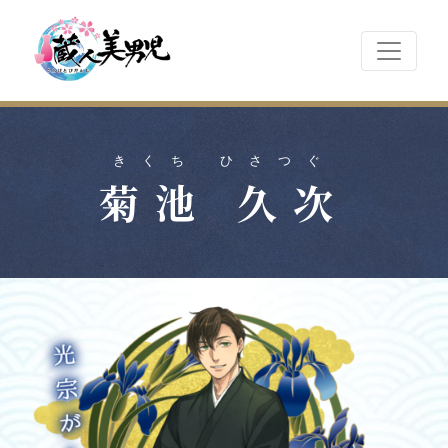
きくち ひさつぐ
菊池 久次