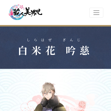
しらはぜ ぎんじ
白米花 吟慈