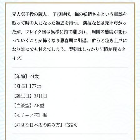
元人気子役の蔵人。 子役時代、梅の妖精さんという童謡を
歌って時の人になった過去を持つ。 演技などは元々巧かっ
たが、ブレイク後は異様に持て囃され、 周囲の態度が変わ
っていくことが怖くなり思春期に引退。 酔うと泣き上戸に
なり誰にでも甘えてしまう。翌朝はしっかり記憶が残るタ
イプ。
【年齢】
24歳
【身長】
177㎝
【誕生日】
3月1日
【血液型】
AB型
【モチーフ花】
梅
【好きな日本酒の飲み方】
花冷え