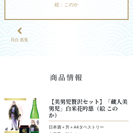
絵：このか
月白 黒兎
商品情報
【美男児贅沢セット】「蔵人美
男児」白米花吟慈（絵 この
か）
日本酒＋升＋A4タペストリー