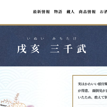
最新情報
物語
蔵人
商品情報
お
いぬい みちたけ
戌亥 三千武
実はかわいい根付
が得意。 面倒見
いたため、敢えて