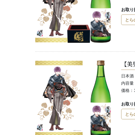
お取り
とら
【美
日本酒
内容量：
価格：
お取り
とら