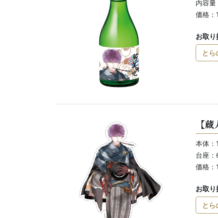
内容量：
価格：1
お取り
とら
【蔵
本体：1
台座：6
価格：1
お取り
とら