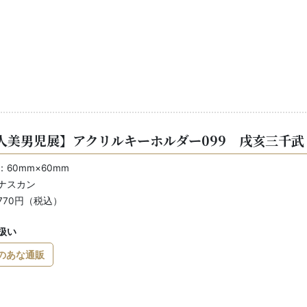
人美男児展】アクリルキーホルダー099 戌亥三千武
60mm×60mm
ナスカン
770円（税込）
扱い
のあな通販