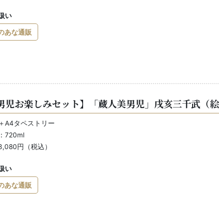
扱い
のあな通販
男児お楽しみセット】「蔵人美男児」戌亥三千武（絵
＋A4タペストリー
720ml
3,080円（税込）
扱い
のあな通販