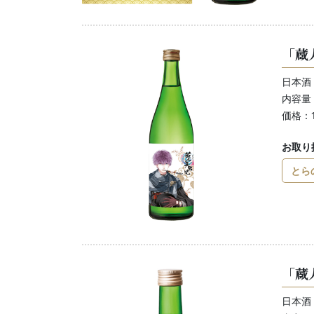
「蔵
日本酒
内容量：
価格：1
お取り
とら
「蔵
日本酒