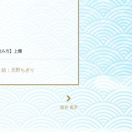
飲み方】
上燗
絵：天野ちぎり
狼谷 凰牙