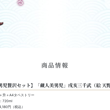
商品情報
男児贅沢セット】「蔵人美男児」戌亥三千武（絵 天
＋升＋A4タペストリー
720ml
,180円（税込）