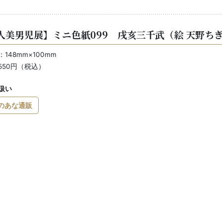
人美男児展】ミニ色紙099 戌亥三千武（絵 天野ち
148mm×100mm
550円（税込）
扱い
のあな通販