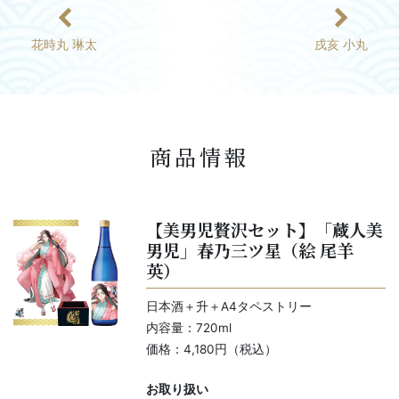
花時丸 琳太
戌亥 小丸
商品情報
【美男児贅沢セット】「蔵人美
男児」春乃三ツ星（絵 尾羊
英）
日本酒＋升＋A4タペストリー
内容量：720ml
価格：4,180円（税込）
お取り扱い