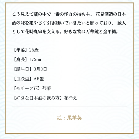
こう見えて蔵の中で一番の怪力の持ち主。 花見酒造の日本
酒の味を絶やさず引き継いでいきたいと願っており、 蔵人
として花時丸家を支える。好きな物は万華鏡と金平糖。
【年齢】
26歳
【身長】
175㎝
【誕生日】
3月3日
【血液型】
AB型
【モチーフ花】
芍薬
【好きな日本酒の飲み方】
花冷え
絵：尾羊英