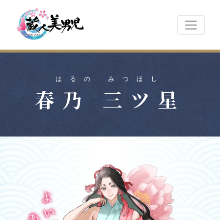
はるの みつほし
春乃 三ツ星