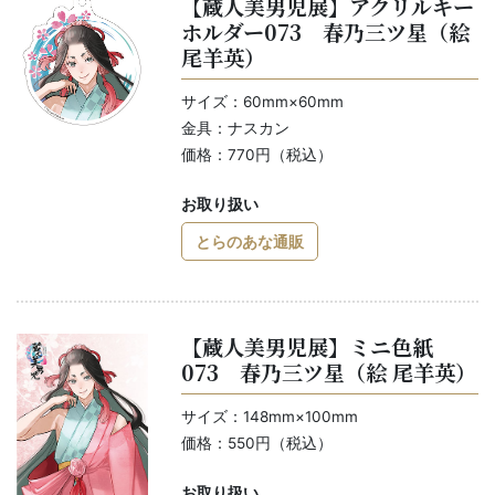
【蔵人美男児展】アクリルキー
ホルダー073 春乃三ツ星（絵
尾羊英）
サイズ：60mm×60mm
金具：ナスカン
価格：770円（税込）
お取り扱い
とらのあな通販
【蔵人美男児展】ミニ色紙
073 春乃三ツ星（絵 尾羊英）
サイズ：148mm×100mm
価格：550円（税込）
お取り扱い