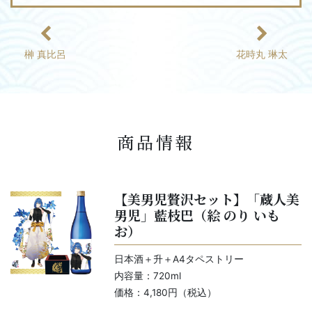
榊 真比呂
花時丸 琳太
商品情報
【美男児贅沢セット】「蔵人美
男児」藍枝巴（絵 のり いも
お）
日本酒＋升＋A4タペストリー
内容量：720ml
価格：4,180円（税込）