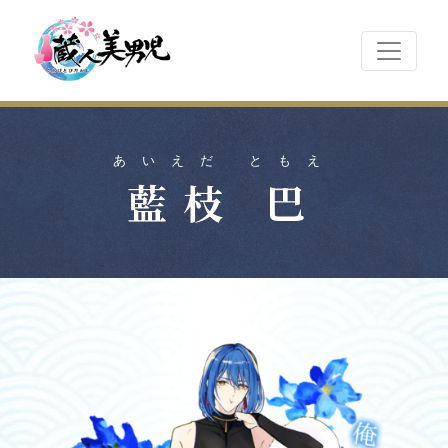
あいえだ ともえ
藍枝 巴