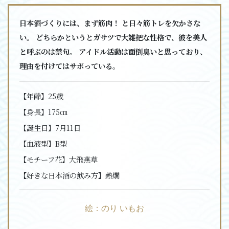
日本酒づくりには、まず筋肉！ と日々筋トレを欠かさな
い。 どちらかというとガサツで大雑把な性格で、彼を美人
と呼ぶのは禁句。 アイドル活動は面倒臭いと思っており、
理由を付けてはサボっている。
【年齢】
25歳
【身長】
175㎝
【誕生日】
7月11日
【血液型】
B型
【モチーフ花】
大飛燕草
【好きな日本酒の飲み方】
熱燗
絵：のり いもお