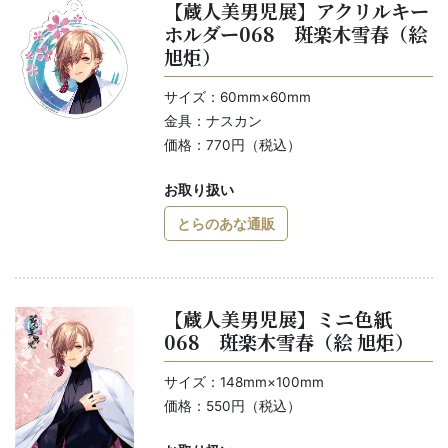
【蔵人美男児展】アクリルキー
ホルダー068 斑楽木雪春（絵
旭炬）
サイズ：60mm×60mm
金具：ナスカン
価格：770円（税込）
お取り扱い
とらのあな通販
【蔵人美男児展】ミニ色紙
068 斑楽木雪春（絵 旭炬）
サイズ：148mm×100mm
価格：550円（税込）