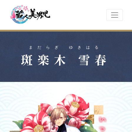
まだらぎ ゆきはる
斑楽木 雪春