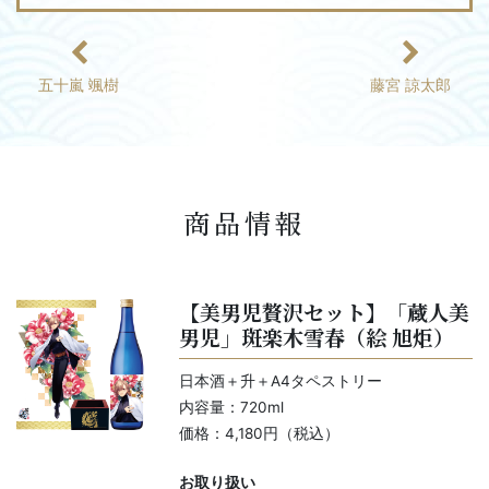
五十嵐 颯樹
藤宮 諒太郎
商品情報
【美男児贅沢セット】「蔵人美
男児」斑楽木雪春（絵 旭炬）
日本酒＋升＋A4タペストリー
内容量：720ml
価格：4,180円（税込）
お取り扱い