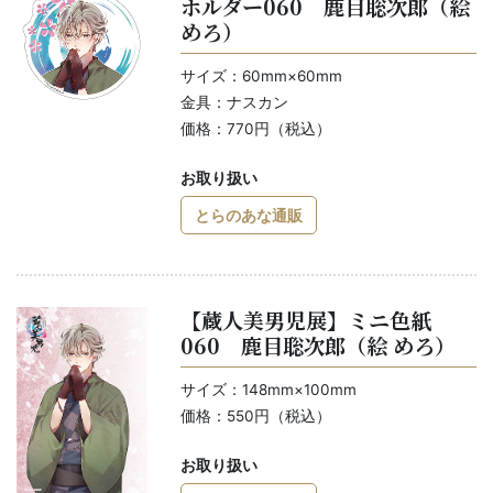
ホルダー060 鹿目聡次郎（絵
めろ）
サイズ：60mm×60mm
金具：ナスカン
価格：770円（税込）
お取り扱い
とらのあな通販
【蔵人美男児展】ミニ色紙
060 鹿目聡次郎（絵 めろ）
サイズ：148mm×100mm
価格：550円（税込）
お取り扱い