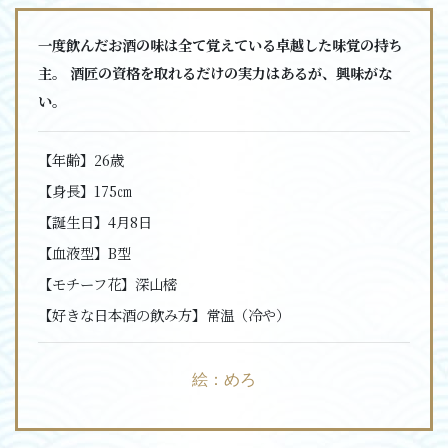
一度飲んだお酒の味は全て覚えている卓越した味覚の持ち
主。 酒匠の資格を取れるだけの実力はあるが、興味がな
い。
【年齢】
26歳
【身長】
175㎝
【誕生日】
4月8日
【血液型】
B型
【モチーフ花】
深山樒
【好きな日本酒の飲み方】
常温（冷や）
絵：めろ