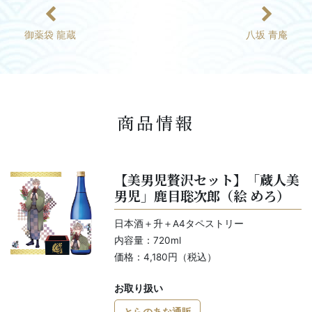
御薬袋 龍蔵
八坂 青庵
商品情報
【美男児贅沢セット】「蔵人美
男児」鹿目聡次郎（絵 めろ）
日本酒＋升＋A4タペストリー
内容量：720ml
価格：4,180円（税込）
お取り扱い
とらのあな通販