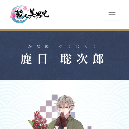
かなめ そうじろう
鹿目 聡次郎