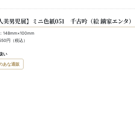
人美男児展】ミニ色紙051 千古吟（絵 鏑家エンタ）
148mm×100mm
550円（税込）
扱い
のあな通販