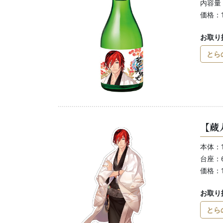
内容量：
価格：1
お取り
とら
【蔵
本体：1
台座：6
価格：1
お取り
とら