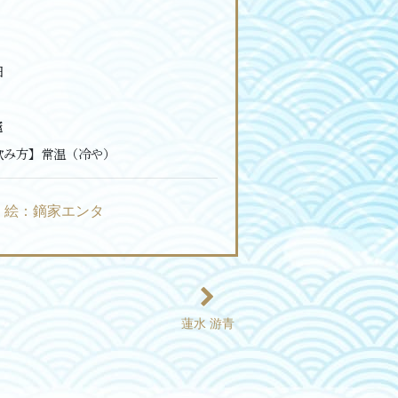
日
竈
飲み方】
常温（冷や）
絵：鏑家エンタ
蓮水 游青