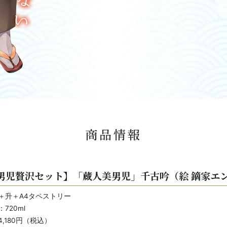
商品情報
男児贅沢セット】「蔵人美男児」千古吟（絵 鏑家エ
＋升＋A4タペストリー
720ml
,180円（税込）