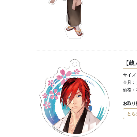
【蔵
サイズ：
金具：
価格：
お取り
とら