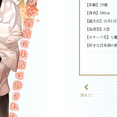
【年齢】
29歳
【身長】
180㎝
【誕生日】
11月13
【血液型】
A型
【モチーフ花】
七
【好きな日本酒の
泗水 仁