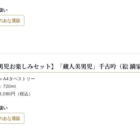
扱い
のあな通販
男児お楽しみセット】「蔵人美男児」千古吟（絵 鏑
＋A4タペストリー
720ml
3,080円（税込）
扱い
のあな通販