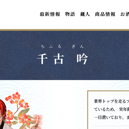
最新情報
物語
蔵人
商品情報
お
ちふる ぎん
千古 吟
業界トップを走る
ているため、 実年
一目置いており、