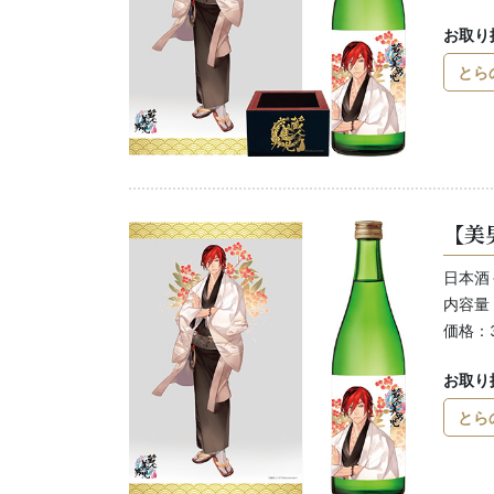
お取り
とら
【美
日本酒
内容量：
価格：
お取り
とら