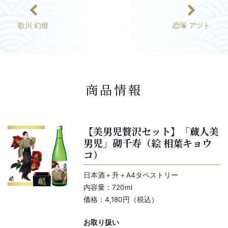
歌川 幻燈
恋塚 アツト
商品情報
【美男児贅沢セット】「蔵人美
男児」砌千寿（絵 相葉キョウ
コ）
日本酒＋升＋A4タペストリー
内容量：720ml
価格：4,180円（税込）
お取り扱い