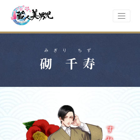
みぎり ちず
砌 千寿