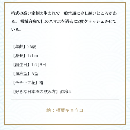
格式の高い家柄の生まれで一般常識に少し疎いところがあ
る。 機械音痴で仁のスマホを過去に2度クラッシュさせて
いる。
【年齢】
25歳
【身長】
171㎝
【誕生日】
12月9日
【血液型】
A型
【モチーフ花】
椿
【好きな日本酒の飲み方】
涼冷え
絵：相葉キョウコ