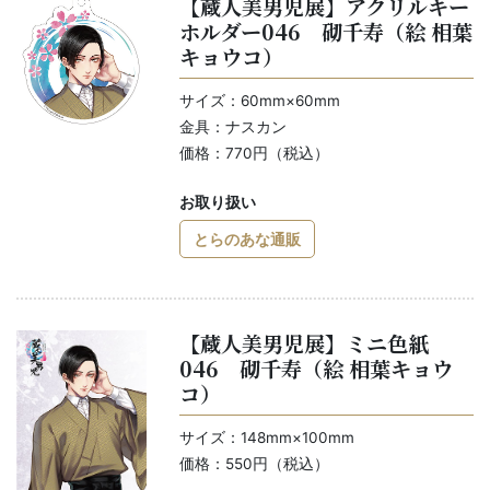
【蔵人美男児展】アクリルキー
ホルダー046 砌千寿（絵 相葉
キョウコ）
サイズ：60mm×60mm
金具：ナスカン
価格：770円（税込）
お取り扱い
とらのあな通販
【蔵人美男児展】ミニ色紙
046 砌千寿（絵 相葉キョウ
コ）
サイズ：148mm×100mm
価格：550円（税込）