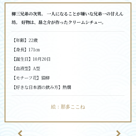
柳三兄弟の次男。 一人になることが嫌いな兄弟一の甘えん
坊。 好物は、昴之介が作ったクリームシチュー。
【年齢】
22歳
【身長】
171㎝
【誕生日】
10月20日
【血液型】
A型
【モチーフ花】
猫柳
【好きな日本酒の飲み方】
熱燗
絵：那多ここね