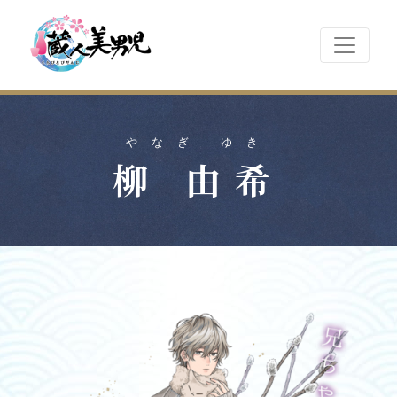
やなぎ ゆき
柳 由希