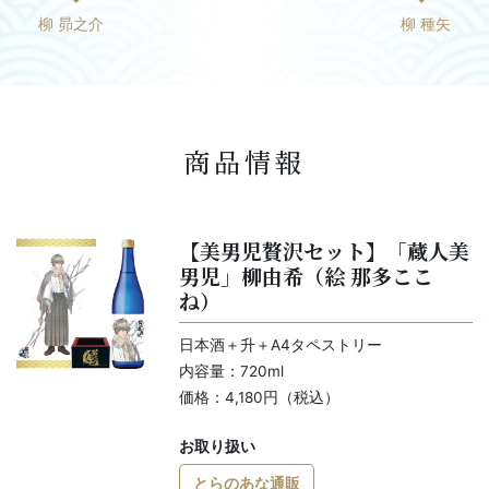
柳 昴之介
柳 種矢
商品情報
【美男児贅沢セット】「蔵人美
男児」柳由希（絵 那多ここ
ね）
日本酒＋升＋A4タペストリー
内容量：720ml
価格：4,180円（税込）
お取り扱い
とらのあな通販