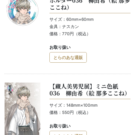
ホルダー036 柳由希（絵 那多
ここね）
サイズ：60mm×60mm
金具：ナスカン
価格：770円（税込）
お取り扱い
とらのあな通販
【蔵人美男児展】ミニ色紙
036 柳由希（絵 那多ここね）
サイズ：148mm×100mm
価格：550円（税込）
お取り扱い