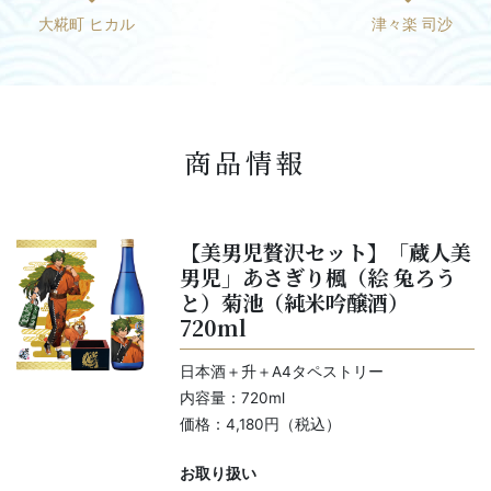
大糀町 ヒカル
津々楽 司沙
商品情報
【美男児贅沢セット】「蔵人美
男児」あさぎり楓（絵 兔ろう
と）菊池（純米吟醸酒）
720ml
日本酒＋升＋A4タペストリー
内容量：720ml
価格：4,180円（税込）
お取り扱い