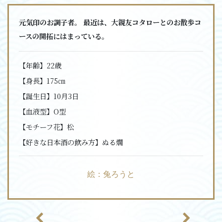
元気印のお調子者。 最近は、大親友コタローとのお散歩コ
ースの開拓にはまっている。
【年齢】
22歳
【身長】
175㎝
【誕生日】
10月3日
【血液型】
O型
【モチーフ花】
松
【好きな日本酒の飲み方】
ぬる燗
絵：兔ろうと